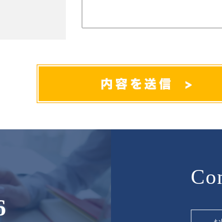
Con
6