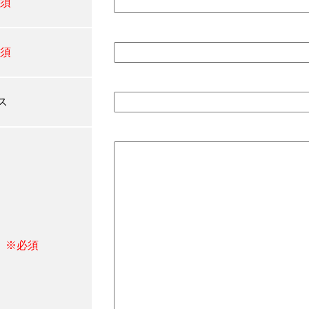
須
須
ス
※必須